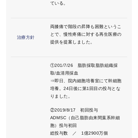
ている。
両膝痛で階段の昇降も困難というこ
とで、慢性疼痛に対する再生医療の
治療方針
提供を提案しました。
①201/7/26 脂肪採取脂肪組織採
取/血清用採血
⇒即日、院内細胞培養室にて幹細胞
培養。24日後に第1回目の投与とな
りました。
②2019/8/17 初回投与
ADMSC（自己脂肪由来間葉系幹細
胞）投与初回
総投与数 ／ 1億2900万個