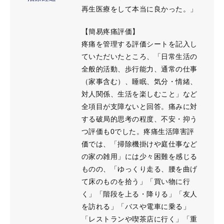
再生医療をして本当に良かった。」
【簡易疼痛評価】
疼痛を管理する評価シートを記入し
ていただいたところ、「日常生活の
全般的活動、歩行能力、通常の仕事
（家事含む）、睡眠、気分・情緒、
対人関係、生活を楽しむこと」など
全項目が支障ないと回答。痛みに対
する破局的思考の程度、不安・抑う
つ評価も0でした。疼痛生活障害評
価では、「掃除機掛けや庭仕事など
の家の雑用」には少々困難を感じる
ものの、「ゆっくり走る、腰を曲げ
て床のものを拾う」「買い物に行
く」「階段を上る・降りる」「友人
を訪れる」「バスや電車に乗る」
「レストランや喫茶店に行く」「重