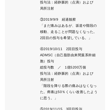
投与法：経静脈的（点滴）および
局所注射
③2019/9/9 経過観察
「まだ痛みはあるが、坂道や階段の
移動、走ることが問題なくなった。
2回目の投与を希望している。」
④2019/10/11 2回目投与
ADMSC（自己脂肪由来間葉系幹細
胞）投与
総投与数 ／ 1億5200万個
投与法：経静脈的（点滴）および
局所注射
「階段を降りる際の痛みはなくなっ
た。疼痛は50％くらい改善したよう
に思う。」
⑤2019/11/15 3回目投与