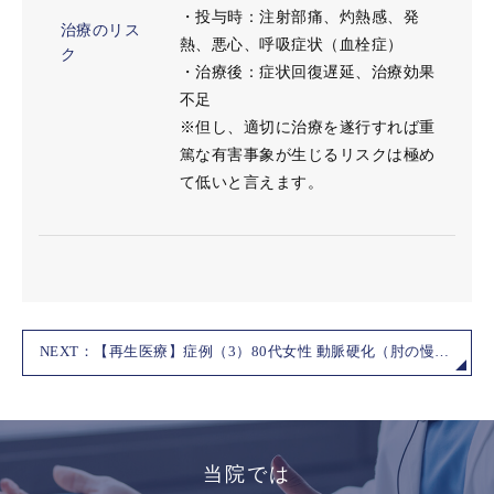
・投与時：注射部痛、灼熱感、発
治療のリス
熱、悪心、呼吸症状（血栓症）
ク
・治療後：症状回復遅延、治療効果
不足
※但し、適切に治療を遂行すれば重
篤な有害事象が生じるリスクは極め
て低いと言えます。
NEXT：【再生医療】症例（3）80代女性 動脈硬化（肘の慢性疼痛もあり）
当院では