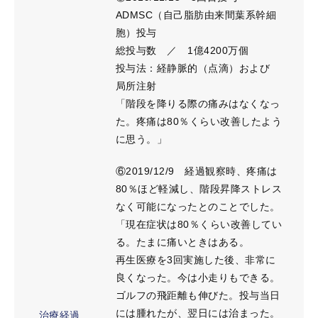
ADMSC（自己脂肪由来間葉系幹細
胞）投与
総投与数 ／ 1億4200万個
投与法：経静脈的（点滴）および
局所注射
「階段を降りる際の痛みはなくなっ
た。疼痛は80％くらい改善したよう
に思う。」
⑥2019/12/9 経過観察時、疼痛は
80％ほど軽減し、階段昇降ストレス
なく可能になったとのことでした。
「現在症状は80％くらい改善してい
る。たまに痛いときはある。
再生医療を3回実施した後、非常に
良くなった。今は小走りもできる。
ゴルフの飛距離も伸びた。投与当日
には腫れたが、翌日には治まった。
治療経過