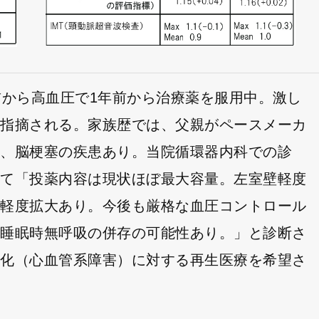
前から高血圧で1年前から治療薬を服用中。激し
も指摘される。家族歴では、父親がペースメーカ
み、脳梗塞の疾患あり。当院循環器内科での診
にて「投薬内容は現状ほぼ最大容量。左室壁軽度
室軽度拡大あり。今後も厳格な血圧コントロール
、睡眠時無呼吸の併存の可能性あり。」と診断さ
硬化（心血管系障害）に対する再生医療を希望さ