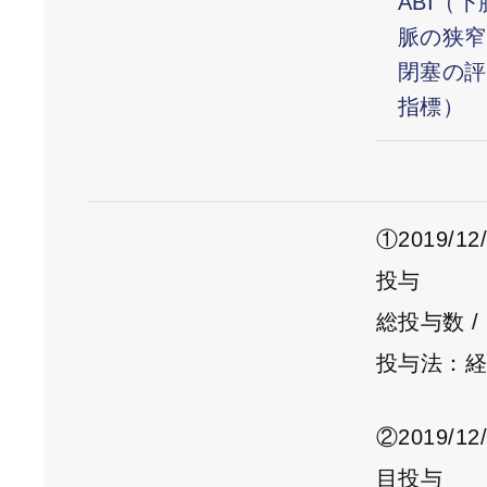
ABI（
脈の狭窄
閉塞の評
指標）
①2019/
投与
総投与数 /
投与法：
②2019/
目投与