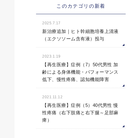
このカテゴリの新着
2025.7.17
新治療追加｜ヒト幹細胞培養上清液
（エクソソーム含有液）投与
2023.1.19
【再生医療】症例（7）50代男性 加
齢による身体機能・パフォーマンス
低下、慢性疼痛、認知機能障害
2021.11.12
【再生医療】症例（5）40代男性 慢
性疼痛（右下肢痛と右下腿～足部麻
痺）