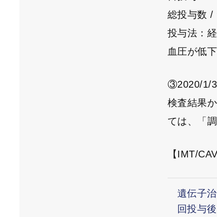
総投与数 / 
投与法：
血圧が低
③2020/
検査結果
ては、「
【IMT/CAV
遺伝子治
回投与後