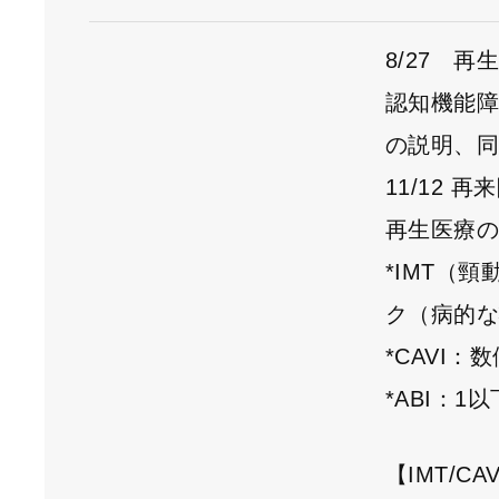
8/27 
認知機能
の説明、
11/12
再生医療
*IMT（
ク（病的
*CAVI
*ABI：
【IMT/CAV