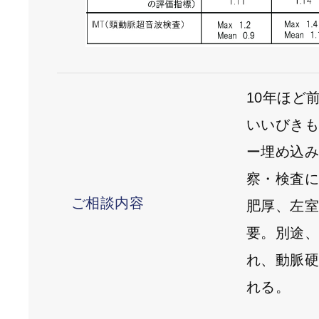
10年ほど
いいびき
ー埋め込
察・検査
ご相談内容
肥厚、左
要。別途
れ、動脈
れる。