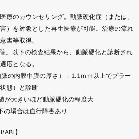
再生医療のカウンセリング。動脈硬化症（または、
障害）を対象とした再生医療が可能。治療の流れ
同意書等取得。
 再来院。以下の検査結果から、動脈硬化と診断され
の適応となる。
頸動脈の内膜中膜の厚さ）：1.1ｍｍ以上でプラー
な状態）と診断
：数値が大きいほど動脈硬化の程度大
1以下の場合は血行障害あり
I/ABI】