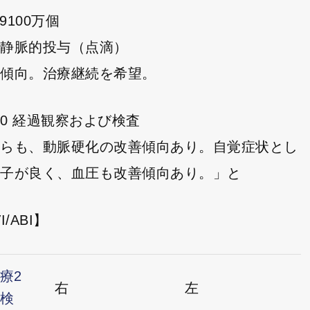
9100万個
経静脈的投与（点滴）
下傾向。治療継続を希望。
1/30 経過観察および検査
からも、動脈硬化の改善傾向あり。自覚症状とし
調子が良く、血圧も改善傾向あり。」と
I/ABI】
療2
右
左
検